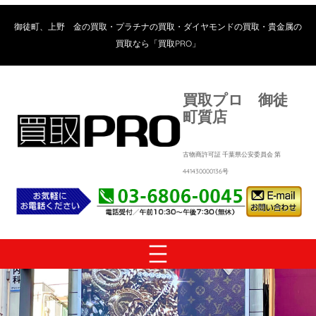
内
容
御徒町、上野 金の買取・プラチナの買取・ダイヤモンドの買取・貴金属の
を
買取なら「買取PRO」
ス
キ
ッ
買取プロ 御徒
プ
町質店
古物商許可証 千葉県公安委員会 第
441430000136号